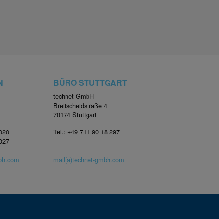
N
BÜRO STUTTGART
technet GmbH
Breitscheidstraße 4
70174 Stuttgart
4020
Tel.: +49 711 90 18 297
4027
mbh.com
mail(a)technet-gmbh.com