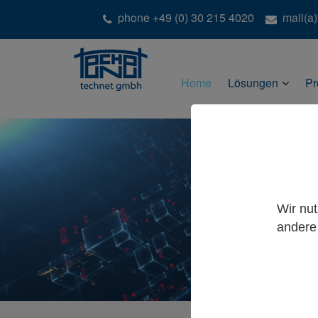
phone +49 (0) 30 215 4020
mail(a
Home
Lösungen
Pr
Wir nu
andere 