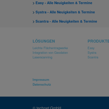
>
Easy - Alle Neuigkeiten & Termine
>
Systra - Alle Neuigkeiten & Termine
>
Scantra - Alle Neuigkeiten & Termine
LÖSUNGEN
PRODUKT
Leichte Flächentragwerke
Easy
Integration von Geodaten
Systra
Laserscanning
Scantra
Impressum
Datenschutz
© technet GmbH