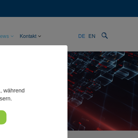
ews
Kontakt
DE
EN
g, während
sern.