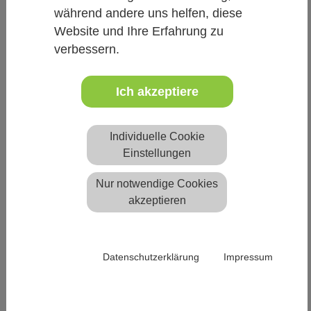
während andere uns helfen, diese
Techtextil
Website und Ihre Erfahrung zu
verbessern.
Wir freuen uns, bekannt zu geben, dass die
vom
auf der
technet GmbH
21. bis 24. April 2026
Ich akzeptiere
in
Techtextil
Frankfurt am Ma…
zum Artikel
Individuelle Cookie
Einstellungen
21.-24.April 2026
Frankfurt am Main
Nur notwendige Cookies
akzeptieren
Datenschutzerklärung
Impressum
Texwork Indien