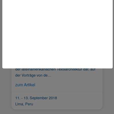
Rottweil
SLTE - Lateinamerikanisches Symposium
für Tensile Strukturen
Die SLTE stellt einen Meilenstein auf der Agenda
der lateinamerikanischen Textilarchitektur dar, auf
der Vorträge von de…
zum Artikel
11. - 13. September 2018
Lima, Peru