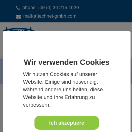
phone +49 (0) 30 215 4020
mail(a)technet-gmbh.com
DE
EN
Wir verwenden Cookies
Wir nutzen Cookies auf unserer
Website. Einige sind notwendig,
während andere uns helfen, diese
Website und Ihre Erfahrung zu
verbessern.
SCANTRA - ALLE
NEUIGKEITEN &
Ich akzeptiere