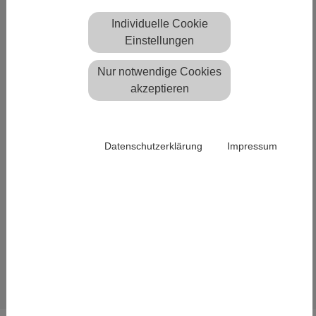
TERMINE
Individuelle Cookie
Einstellungen
13. - 14. Dezember 2018
Nur notwendige Cookies
Fulda
akzeptieren
177. DVW-Seminar
Terrestrisches
Laserscanning 2018 (TLS
2018)
Datenschutzerklärung
Impressum
Die Anwendung unserer ebenen-
basierten Registrierungssoftware Scantra im Rahmen
von Großprojekten steht im Fokus des
Beitrags "Ebenen-basierte Registrierung von mehreren
tausend Laserscans", der im Rahmen des TLS 2018
Seminars gehalten wird.
Lesen Sie mehr...