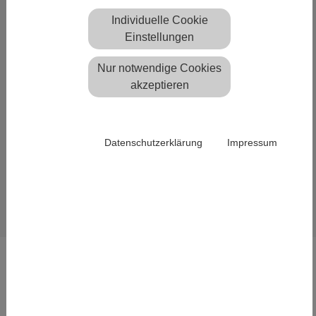
TERMINE
Individuelle Cookie
Einstellungen
Juni 2023
Nur notwendige Cookies
Scantra News
akzeptieren
Scantra Release 3.2 PRO und
LT bereit zum Download
Wir freuen uns, Ihnen die Freigabe
Datenschutzerklärung
Impressum
unserer neuen Scantra Versionen
3.2 PRO und LT bekanntgeben zu
dürfen. Weitere Details können Sie den
entnehmen.
Versionshinweisen
LÖSUNGEN
Leichte Flächentragwerke
Integration von Geodaten