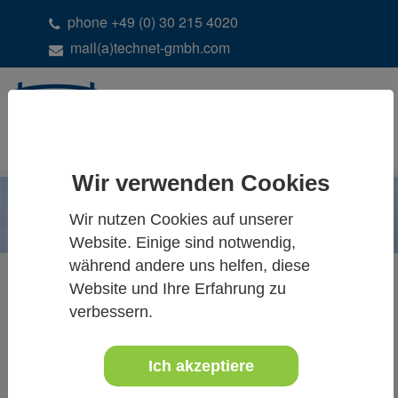
phone +49 (0) 30 215 4020
mail(a)technet-gmbh.com
DE
EN
Wir verwenden Cookies
Wir nutzen Cookies auf unserer
Website. Einige sind notwendig,
während andere uns helfen, diese
Website und Ihre Erfahrung zu
verbessern.
SCANTRA - ALLE
NEUIGKEITEN &
Ich akzeptiere