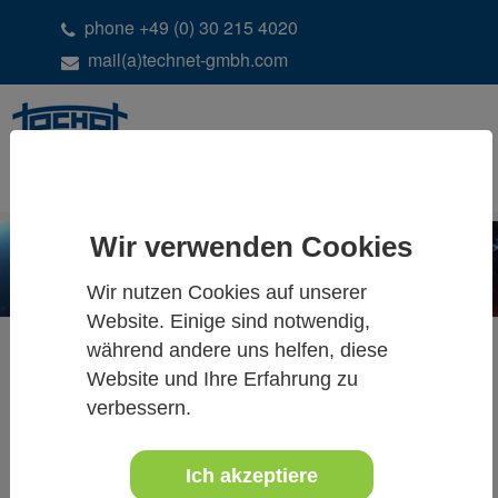
phone +49 (0) 30 215 4020
mail(a)technet-gmbh.com
DE
EN
Wir verwenden Cookies
Wir nutzen Cookies auf unserer
Website. Einige sind notwendig,
während andere uns helfen, diese
Website und Ihre Erfahrung zu
ALLE NEUIGKEITEN &
verbessern.
TERMINE
Ich akzeptiere