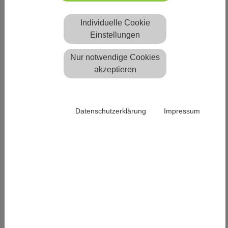
April 2025
Individuelle Cookie
Scantra News
Einstellungen
Scantra Release 3.4 Static,
Nur notwendige Cookies
Kinematic und Polar bereit
akzeptieren
zum Download
Wir freuen uns, Ihnen die Freigabe
unserer neuen Scantra Versionen
3.4 Static, Kinematic und Polar bekanntgeben zu
Datenschutzerklärung
Impressum
dürfen. Weitere Details können Sie den
entnehmen. Ein Video mit den
Versionshinweisen
wichtigsten Neuerungen finden
hier.
Sie
ALLE NEUIGKEITEN &