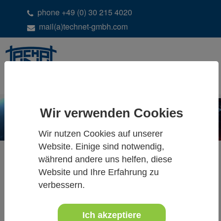
phone +49 (0) 30 215 4020
mail(a)technet-gmbh.com
DE
EN
Wir verwenden Cookies
Wir nutzen Cookies auf unserer
Website. Einige sind notwendig,
während andere uns helfen, diese
Website und Ihre Erfahrung zu
ALLE NEUIGKEITEN &
verbessern.
TERMINE
Ich akzeptiere