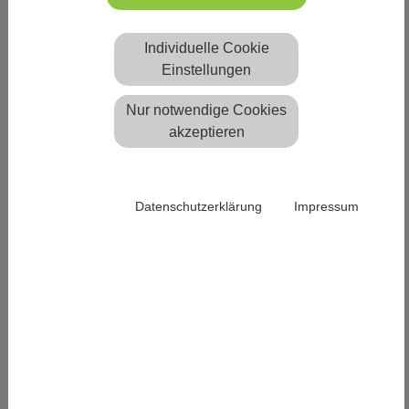
8.-10. Oktober 2025
Individuelle Cookie
München Deutschland
Einstellungen
Structural Membranes 2025
Nur notwendige Cookies
wird auf der
technet
Structural
akzeptieren
in München
Membranes 2025
vom 8. bis 10. Oktober 2025 einen
Vortrag zum Thema
halten.
„Seil- und Seilnetz-verstärkte Membranen“
Datenschutzerklärung
Impressum
Der Beitrag behandelt aktuelle Entwicklungen im
Bereich seilnetzverstärkter Membranen, insbesondere
Systeme mit Seilen, die über Membranoberflächen
gleiten können. Die Konferenz bietet eine geeignete
Plattform für den fachlichen Austausch und die
Präsentation neuer Erkenntnisse im Bereich
Membranstrukturen.