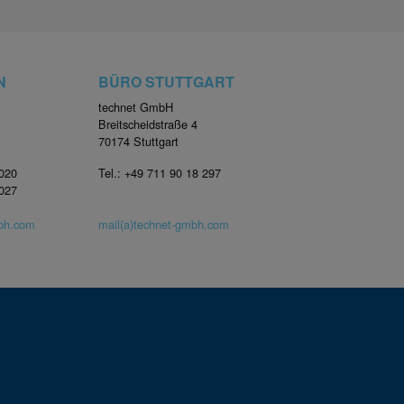
N
BÜRO STUTTGART
technet GmbH
Breitscheidstraße 4
70174 Stuttgart
4020
Tel.: +49 711 90 18 297
4027
mbh.com
mail(a)technet-gmbh.com