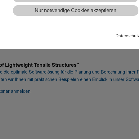
Nur notwendige Cookies akzeptieren
ALLE NEUIGKEITEN
Datenschut
f Lightweight Tensile Structures"
 Sie die optimale Softwarelösung für die Planung und Berechnung Ihrer 
hten wir Ihnen mit praktischen Beispielen einen Einblick in unser Sof
ebinar anmelden: