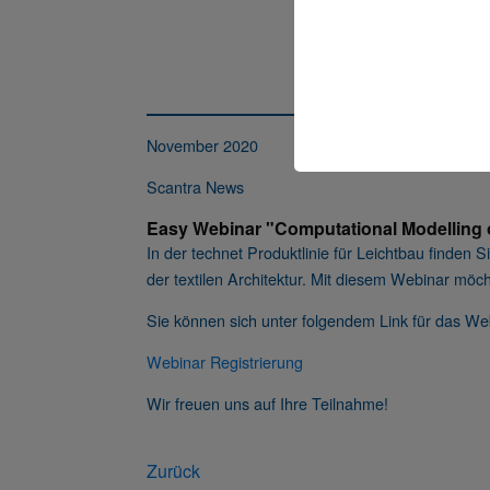
November 2020
Scantra News
Easy Webinar "Computational Modelling o
In der technet Produktlinie für Leichtbau finden
der textilen Architektur. Mit diesem Webinar möc
Sie können sich unter folgendem Link für das W
Webinar Registrierung
Wir freuen uns auf Ihre Teilnahme!
Zurück