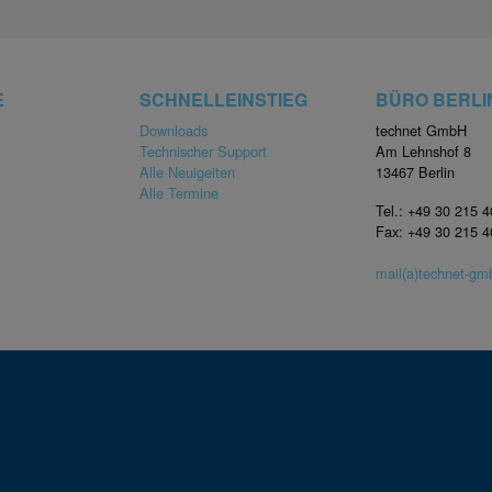
E
SCHNELLEINSTIEG
BÜRO BERLI
Downloads
technet GmbH
Technischer Support
Am Lehnshof 8
Alle Neuigeiten
13467 Berlin
Alle Termine
Tel.: +49 30 215 
Fax: +49 30 215 
mail(a)technet-g