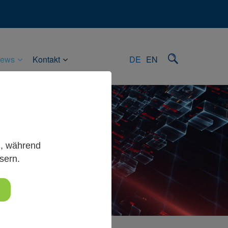
ews
Kontakt
DE
EN
g, während
sern.