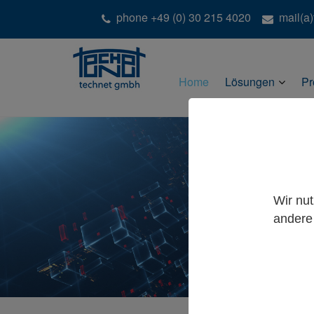
phone +49 (0) 30 215 4020
mail(a
Home
Lösungen
Pr
Wir nu
andere 