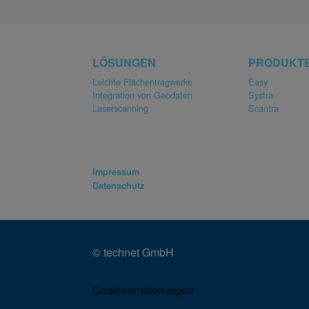
LÖSUNGEN
PRODUKT
Leichte Flächentragwerke
Easy
Integration von Geodaten
Systra
Laserscanning
Scantra
Impressum
Datenschutz
© technet GmbH
Cookieeinstellungen