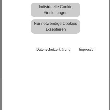
Individuelle Cookie
Scantra News
Einstellungen
Scantra Release 3.3
KINEMATIC, PRO und LT
Nur notwendige Cookies
bereit zum Download
akzeptieren
Wir freuen uns, Ihnen die Freigabe
unserer neuen Scantra Versionen
3.3 KINEMATIC, PRO und LT bekanntgeben zu dürfen.
Weitere Details können Sie den
Datenschutzerklärung
Impressum
Versionshinweisen
entnehmen.
Zurück
LÖSUNGEN
Leichte Flächentragwerke
Integration von Geodaten
Laserscanning