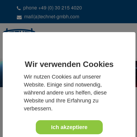
phone +49 (0) 30 215 4020
mail(a)technet-gmbh.com
DE
EN
Wir verwenden Cookies
Wir nutzen Cookies auf unserer
Website. Einige sind notwendig,
während andere uns helfen, diese
Website und Ihre Erfahrung zu
verbessern.
ALLE NEUIGKEITEN
Ich akzeptiere
07.-09. Juni 2023