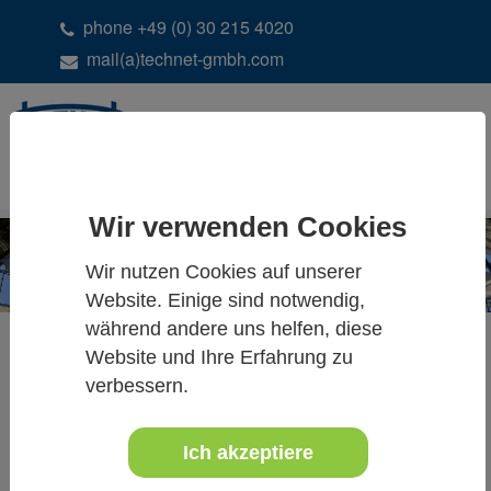
phone +49 (0) 30 215 4020
mail(a)technet-gmbh.com
DE
EN
Wir verwenden Cookies
Wir nutzen Cookies auf unserer
Website. Einige sind notwendig,
während andere uns helfen, diese
Easy News
Website und Ihre Erfahrung zu
verbessern.
21.-24.April 2026
Frankfurt am Main
Ich akzeptiere
Techtextil