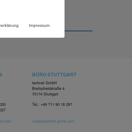
CHT
zerklärung
Impressum
N
BÜRO STUTTGART
technet GmbH
Breitscheidstraße 4
70174 Stuttgart
4020
Tel.: +49 711 90 18 297
4027
mbh.com
mail(a)technet-gmbh.com