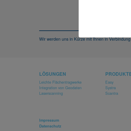
VI
Wir werden uns in Kürze mit Ihnen in Verbindung
LÖSUNGEN
PRODUKT
Leichte Flächentragwerke
Easy
Integration von Geodaten
Systra
Laserscanning
Scantra
Impressum
Datenschutz