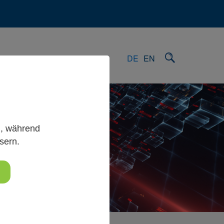
ews
Kontakt
DE
EN
g, während
sern.