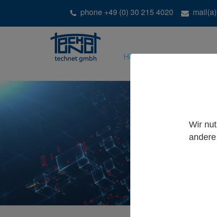
phone +49 (0) 30 215 4020
mail(a
Home
Lösungen
Pr
Wir nu
andere 