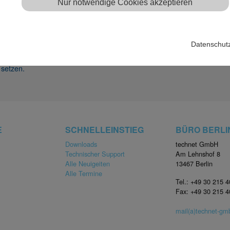
Nur notwendige Cookies akzeptieren
ELEN DANK FÜR IHRE NACHRI
Datenschut
 setzen.
E
SCHNELLEINSTIEG
BÜRO BERLI
Downloads
technet GmbH
Technischer Support
Am Lehnshof 8
Alle Neuigeiten
13467 Berlin
Alle Termine
Tel.: +49 30 215 
Fax: +49 30 215 
mail(a)technet-g