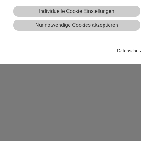
tra Datenverwaltung?
Individuelle Cookie Einstellungen
traShell Funktion
wird der grafische Edi
Bearbeiten|Sysged(SystraDB)
Nur notwendige Cookies akzeptieren
Datenschut