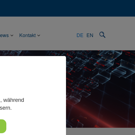
ews
Kontakt
DE
EN
g, während
sern.