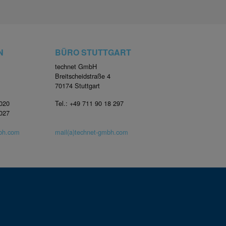
N
BÜRO STUTTGART
technet GmbH
Breitscheidstraße 4
70174 Stuttgart
4020
Tel.: +49 711 90 18 297
4027
mbh.com
mail(a)technet-gmbh.com