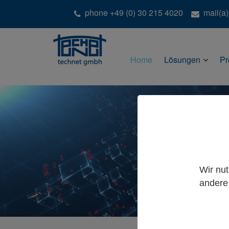
phone +49 (0) 30 215 4020
mail(a
Home
Lösungen
Pr
Wir nu
andere 