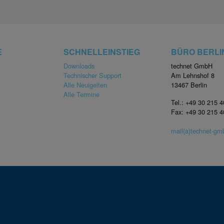
E
SCHNELLEINSTIEG
BÜRO BERLI
Downloads
technet GmbH
Technischer Support
Am Lehnshof 8
Alle Neuigeiten
13467 Berlin
Alle Termine
Tel.: +49 30 215 
Fax: +49 30 215 
mail(a)technet-g