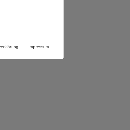
tor Sysged geöffnet.
zerklärung
Impressum