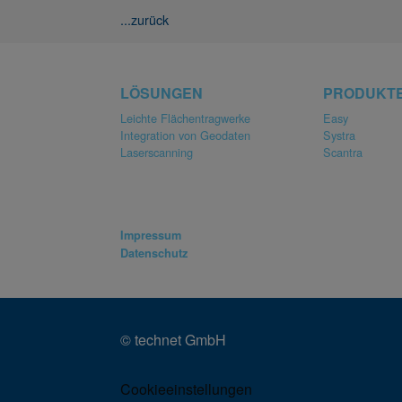
...zurück
LÖSUNGEN
PRODUKT
Leichte Flächentragwerke
Easy
Integration von Geodaten
Systra
Laserscanning
Scantra
Impressum
Datenschutz
© technet GmbH
Cookieeinstellungen