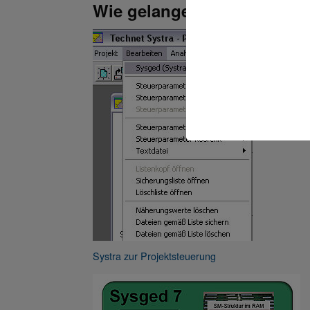
Wie gelange ich in die Sys
Mit der Sys
Systra zur Projektsteuerung