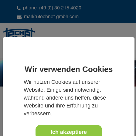
phone +49 (0) 30 215 4020
mail(a)technet-gmbh.com
DE
EN
Wir verwenden Cookies
Wir nutzen Cookies auf unserer
Website. Einige sind notwendig,
Wie wird ein Systra-Projekt
während andere uns helfen, diese
angelegt?
Website und Ihre Erfahrung zu
verbessern.
Ich akzeptiere