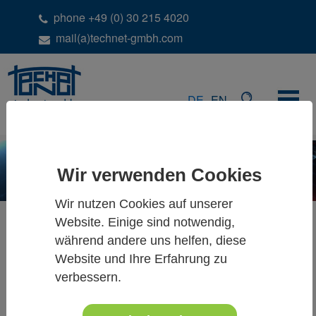
phone +49 (0) 30 215 4020
mail(a)technet-gmbh.com
DE
EN
Wir verwenden Cookies
Wir nutzen Cookies auf unserer
Website. Einige sind notwendig,
Sind stochastische
während andere uns helfen, diese
Relativanteile bei Abszissen
Website und Ihre Erfahrung zu
notwendig?
verbessern.
Aus fachlicher Sicht ist
Anforderung einiger Kunden:
eine Erweiterung des Gewichtsansatzes nötig für die