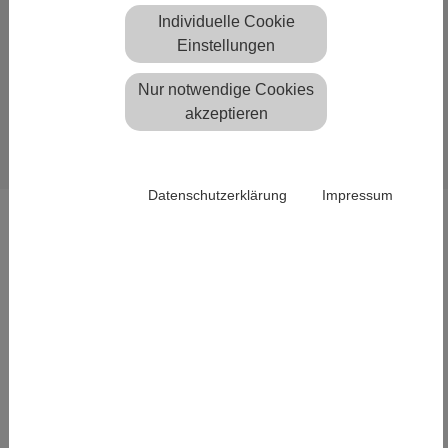
Antwort:
Individuelle Cookie
Für diesen Wunsch haben wir Verständnis.
Einstellungen
Fazit:
Das machen wir.
Nur notwendige Cookies
akzeptieren
zurück
Datenschutzerklärung
Impressum
LÖSUNGEN
Leichte Flächentragwerke
Integration von Geodaten
Laserscanning
Impressum
Datenschutz