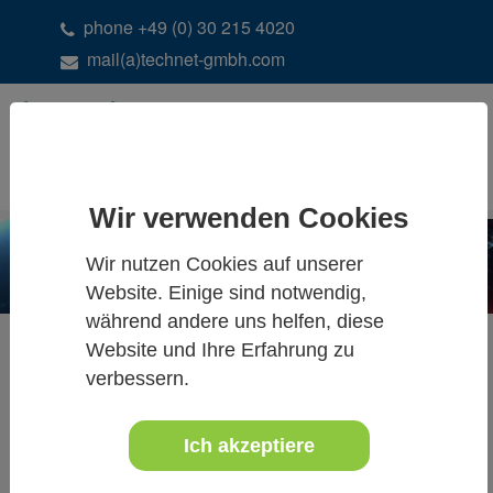
phone +49 (0) 30 215 4020
mail(a)technet-gmbh.com
DE
EN
Wir verwenden Cookies
Wir nutzen Cookies auf unserer
Website. Einige sind notwendig,
während andere uns helfen, diese
Wechsel der Hintergrundfarbe
Website und Ihre Erfahrung zu
verbessern.
Anfrage:
Eine Einstellung und Änderung der Hintergrundfarbe im
Ich akzeptiere
SYSGED ist wünschenswert.