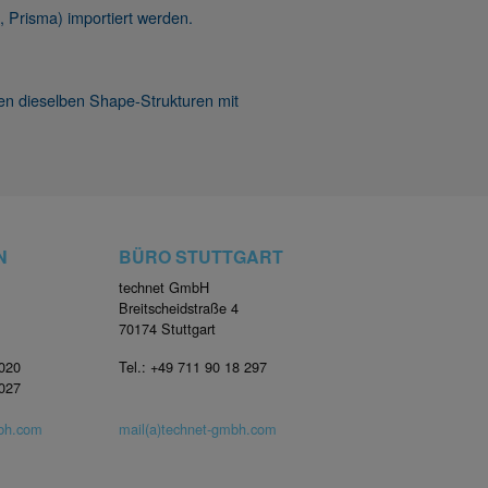
 Prisma) importiert werden.
n dieselben Shape-Strukturen mit
N
BÜRO STUTTGART
technet GmbH
Breitscheidstraße 4
70174 Stuttgart
4020
Tel.: +49 711 90 18 297
4027
mbh.com
mail(a)technet-gmbh.com