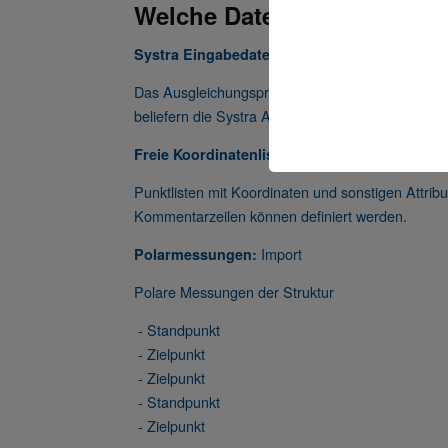
Welche Datenschnittstellen
Import und Export
Systra Eingabedateien:
Das Ausgleichungsprogramm Systra hat ein ein
beliefern die Systra Ausgleichung damit. Natürli
Import
Freie Koordinatenliste:
Punktlisten mit Koordinaten und sonstigen Attri
Kommentarzeilen können definiert werden.
Import
Polarmessungen:
Polare Messungen der Struktur
- Standpunkt
- Zielpunkt
- Zielpunkt
- Standpunkt
- Zielpunkt