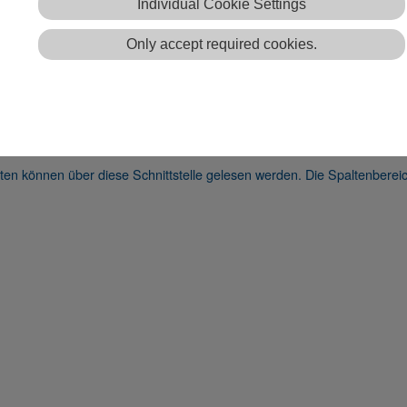
Individual Cookie Settings
 gibt es?
Only accept required cookies.
faches ASCII-Eingabeformat, die Systra Eingabedateien. Das Daten
ch kann Sysged die Systra Eingabedateien lesen.
buten können über diese Schnittstelle gelesen werden. Die Spaltenber