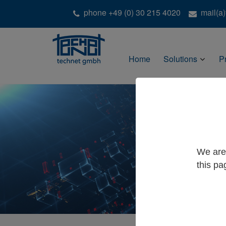
phone +49 (0) 30 215 4020
mail(a
Home
Solutions
P
We are 
this pa