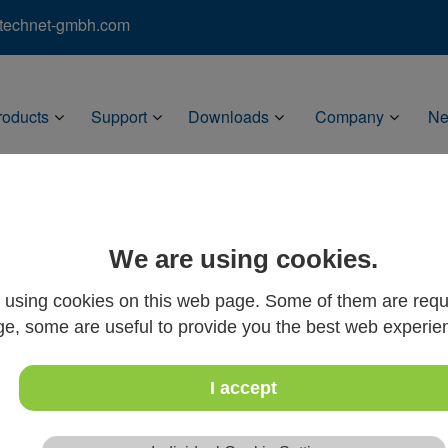
)technet-gmbh.com
roducts
Support
Downloads
Company
N
We are using cookies.
using cookies on this web page. Some of them are requi
ge, some are useful to provide you the best web experie
I accept