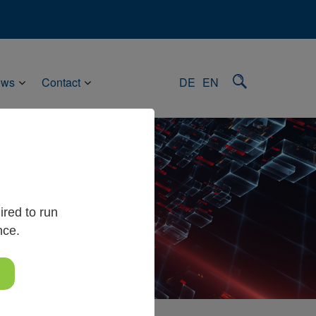
ews
Contact
DE
EN
red to run
nce.