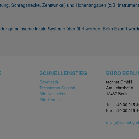
ung, Schrägstrecke, Zenitwinkel) und Höhenangaben (z.B. Instrument,
oder gemeinsame lokale Systeme überführt werden. Beim Export werde
E
SCHNELLEINSTIEG
BÜRO BERLI
Downloads
technet GmbH
Technischer Support
Am Lehnshof 8
Alle Neuigeiten
13467 Berlin
Alle Termine
Tel.: +49 30 215 
Fax: +49 30 215 
mail(a)technet-g